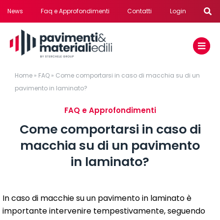
Salta
News
Faq e Approfondimenti
Contatti
Login
al
contenuto
Home
»
FAQ
»
Come comportarsi in caso di macchia su di un
pavimento in laminato?
FAQ e Approfondimenti
Come comportarsi in caso di
macchia su di un pavimento
in laminato?
In caso di macchie su un pavimento in laminato è
importante intervenire tempestivamente, seguendo