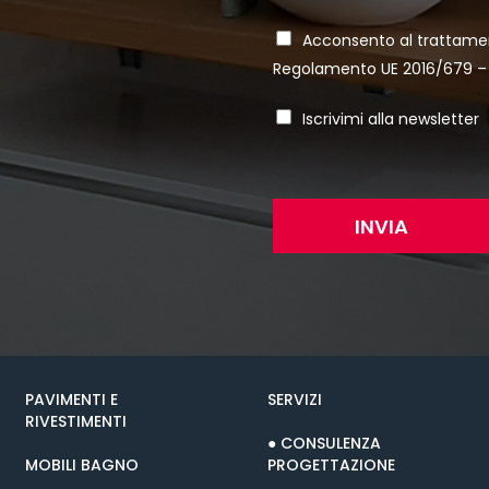
g
i
P
Acconsento al
trattamen
o
r
Regolamento UE 2016/679 – 
i
v
N
Iscrivimi alla newsletter
a
e
c
w
y
s
*
l
INVIA
e
t
t
e
r
PAVIMENTI E
SERVIZI
RIVESTIMENTI
● CONSULENZA
MOBILI BAGNO
PROGETTAZIONE