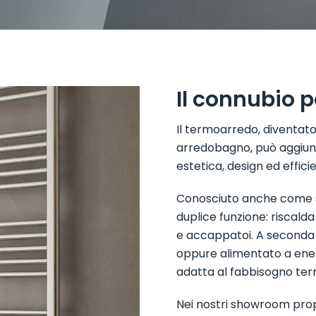
Il connubio p
Il termoarredo, diventato
arredobagno, può aggiung
estetica, design ed effici
Conosciuto anche come s
duplice funzione: riscal
e accappatoi.
A seconda 
oppure alimentato a energ
adatta al fabbisogno term
Nei nostri showroom propo