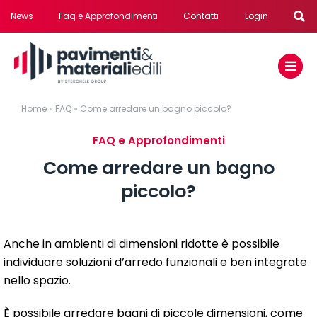
Salta
News
Faq e Approfondimenti
Contatti
Login
al
contenuto
Home
»
FAQ
»
Come arredare un bagno piccolo?
FAQ e Approfondimenti
Come arredare un bagno
piccolo?
Anche in ambienti di dimensioni ridotte è possibile
individuare soluzioni d’arredo funzionali e ben integrate
nello spazio.
È possibile arredare bagni di piccole dimensioni, come