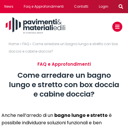
Salta
News
Faq e Approfondimenti
Contatti
Login
al
contenuto
Home
»
FAQ
»
Come arredare un bagno lungo e stretto con box
doccia e cabine doccia?
FAQ e Approfondimenti
Come arredare un bagno
lungo e stretto con box doccia
e cabine doccia?
Anche nell’arredo di un
bagno lungo e stretto
è
possibile individuare soluzioni funzionali e ben